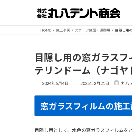
コ
ナ
ン
ビ
テ
ゲ
ン
ー
HOME
施工事例
スポーツ施設・運動場
目隠し用
ツ
シ
へ
ョ
ス
ン
キ
に
目隠し用の窓ガラスフ
ッ
移
プ
動
テリンドーム（ナゴヤ
最
2024年5月4日
2025年2月21日
丸八
終
更
新
窓ガラスフィルムの施工
日
時
:
目隠し用として、水色の窓ガラスフィルムを