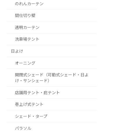
のれんカーテン
間仕切り壁
透明カーテン
洗車場テント
日よけ
オーニング
開閉式シェード（可動式シェード・日よ
け・サンシェード）
店舗用テント・庇テント
巻上げ式テント
シェード・タープ
パラソル