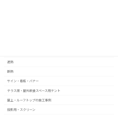
08メッシュ
内装装飾
膜天井
ストレッチ膜
ロゴプリント・名入れ
遮光
遮熱
断熱
サイン・看板・バナー
テラス席・屋外飲食スペース用テント
屋上・ルーフトップの施工事例
投影用・スクリーン