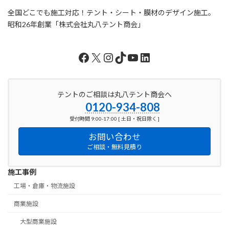
全国どこでも施工対応！テント・シート・膜材のデザイン施工。
昭和26年創業「株式会社丸八テント商会」
Facebook
X
Instagram
TikTok
YouTube
LinkedIn
テントのご相談は丸八テント商会へ
0120-934-808
受付時間 9:00-17:00 [ 土日・祝日除く ]
お問い合わせ
ご相談・無料見積り
施工事例
工場・倉庫・物流施設
商業施設
大型商業施設