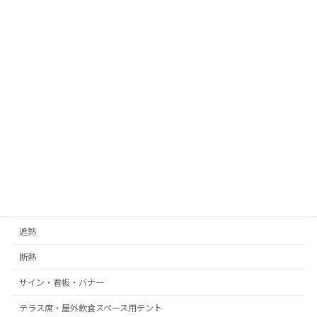
特注カバー
トラックシート
デザイン性・意匠性が特徴の事例
08メッシュ
内装装飾
膜天井
ストレッチ膜
ロゴプリント・名入れ
遮光
遮熱
断熱
サイン・看板・バナー
テラス席・屋外飲食スペース用テント