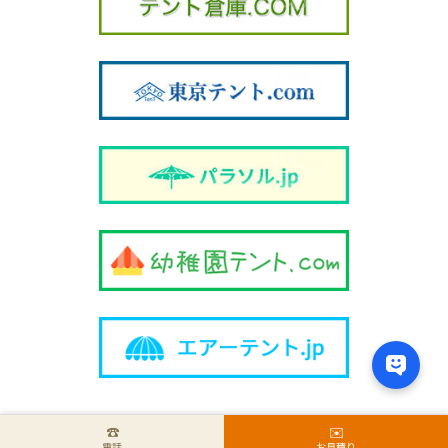
☎︎
✉️
Copyright © 丸八テント商会 All Rights Reserved.
電話
お見積り