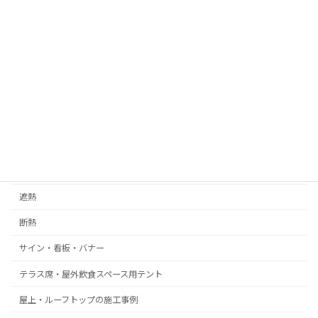
デザイン性・意匠性が特徴の事例
08メッシュ
内装装飾
膜天井
ストレッチ膜
ロゴプリント・名入れ
遮光
遮熱
断熱
サイン・看板・バナー
テラス席・屋外飲食スペース用テント
屋上・ルーフトップの施工事例