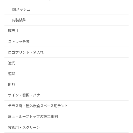
08メッシュ
内装装飾
膜天井
ストレッチ膜
ロゴプリント・名入れ
遮光
遮熱
断熱
サイン・看板・バナー
テラス席・屋外飲食スペース用テント
屋上・ルーフトップの施工事例
投影用・スクリーン